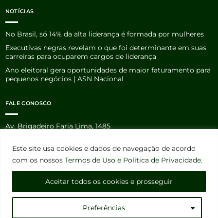
NOTÍCIAS
No Brasil, só 14% da alta liderança é formada por mulheres
Executivas negras revelam o que foi determinante em suas
carreiras para ocuparem cargos de liderança
Ano eleitoral gera oportunidades de maior faturamento para
pequenos negócios | ASN Nacional
FALE CONOSCO
Av. Brigadeiro Faria Lima, 1485
1º andar – Sala 132 – Torre Norte – Pinheiros
CEP 01452-002 – São Paulo – SP
Este site usa cookies e dados de navegação de acordo
com os nossos
Termos de Uso e Política de Privacidade
.
(11) 3035.0099
(11) 91162.0197 (WhatsApp)
Aceitar todos os cookies e prosseguir
atendimento@sinaprosp.org.br
Preferências