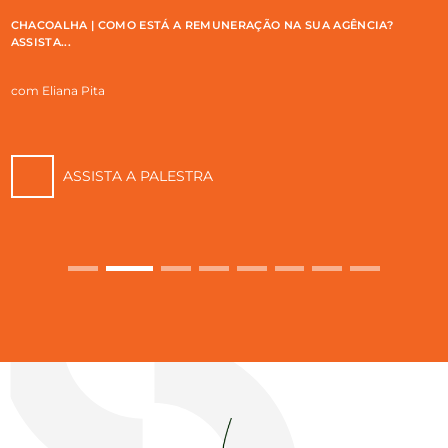
LHA | COMO ESTÁ A REMUNERAÇÃO NA SUA AGÊNCIA?
DICA 
..
na Pita
com Em
ASSISTA A PALESTRA