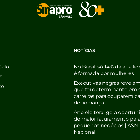
NOTÍCIAS
údo
No Brasil, só 14% da alta li
é formada por mulheres
s
Executivas negras revelam
to
que foi determinante em 
carreiras para ocuparem c
de liderança
Ano eleitoral gera oportu
de maior faturamento par
pequenos negócios | ASN
Nacional