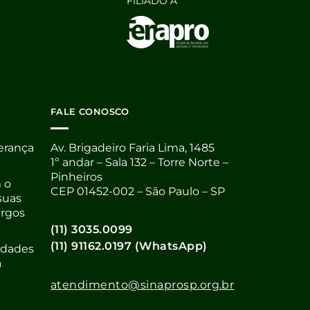
FILIADO À
FALE CONOSCO
derança
Av. Brigadeiro Faria Lima, 1485
1º andar – Sala 132 – Torre Norte –
Pinheiros
 o
CEP 01452-002 – São Paulo – SP
suas
argos
(11) 3035.0099
(11) 91162.0197 (WhatsApp)
nidades
a
atendimento@sinaprosp.org.br