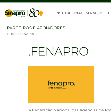
Ir para o conteúdo
INSTITUCIONAL
SERVIÇOS E B
PARCEIROS E APOIADORES
HOME
>
FENAPRO
FENAPRO
A Federação Nacional das Agências de Pr