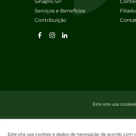
Sinapro-SP
Conte
Serviços e Benefícios
Filiado
Contribuição
Conta
Este site usa cooki
Este site usa cookies e dados de navegação de acordo com 
Sinapro-SP – Todos os D