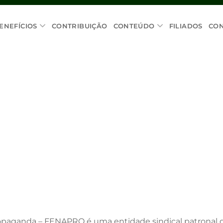
ENEFÍCIOS
CONTRIBUIÇÃO
CONTEÚDO
FILIADOS
CO
opaganda – FENAPRO é uma entidade sindical patronal d