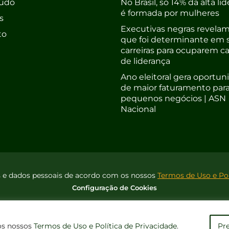
údo
No Brasil, só 14% da alta li
é formada por mulheres
s
Executivas negras revelam
to
que foi determinante em 
carreiras para ocuparem c
de liderança
Ano eleitoral gera oportu
de maior faturamento par
pequenos negócios | ASN
Nacional
es e dados pessoais de acordo com os nossos
Termos de Uso e Pol
Configuração de Cookies
os nossos
Termos de Uso e Política de Privacidade
.
Pre
ireitos Reservados
DESENVOLVIM