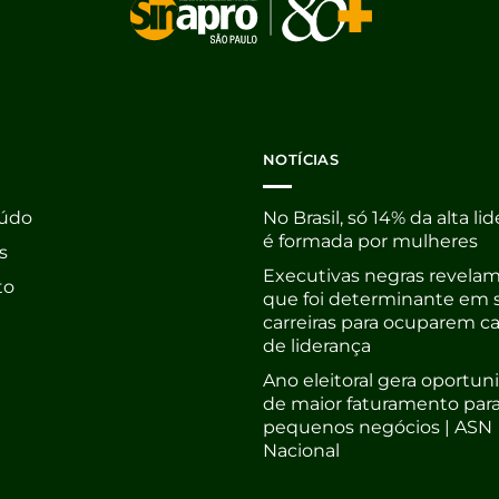
NOTÍCIAS
údo
No Brasil, só 14% da alta li
é formada por mulheres
s
Executivas negras revelam
to
que foi determinante em 
carreiras para ocuparem c
de liderança
Ano eleitoral gera oportu
de maior faturamento par
pequenos negócios | ASN
Nacional