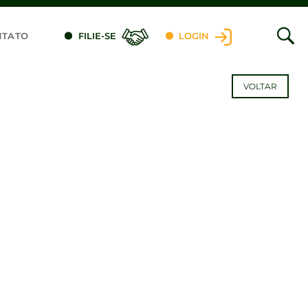
NTATO
FILIE-SE
LOGIN
VOLTAR
dIn
dIn