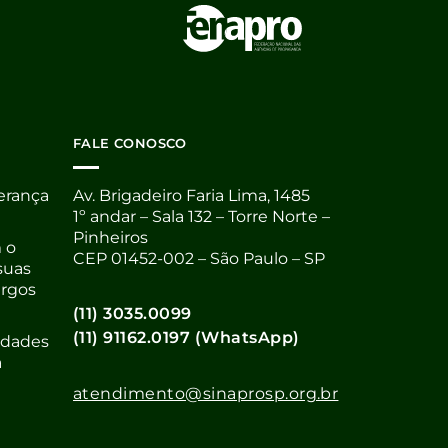
FALE CONOSCO
derança
Av. Brigadeiro Faria Lima, 1485
1º andar – Sala 132 – Torre Norte –
Pinheiros
 o
CEP 01452-002 – São Paulo – SP
suas
argos
(11) 3035.0099
(11) 91162.0197 (WhatsApp)
nidades
a
atendimento@sinaprosp.org.br