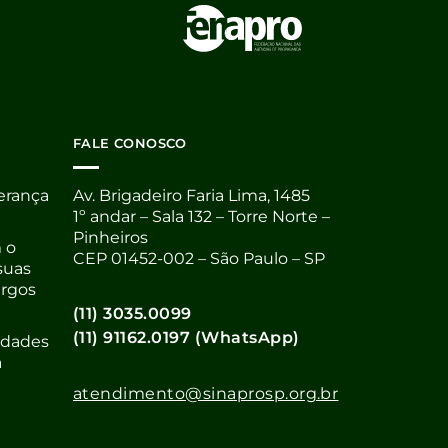
FALE CONOSCO
derança
Av. Brigadeiro Faria Lima, 1485
1º andar – Sala 132 – Torre Norte –
Pinheiros
 o
CEP 01452-002 – São Paulo – SP
suas
argos
(11) 3035.0099
(11) 91162.0197 (WhatsApp)
nidades
a
atendimento@sinaprosp.org.br