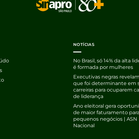
NOTÍCIAS
údo
No Brasil, só 14% da alta li
é formada por mulheres
s
Executivas negras revelam
to
que foi determinante em 
carreiras para ocuparem c
de liderança
Ano eleitoral gera oportu
de maior faturamento par
pequenos negócios | ASN
Nacional