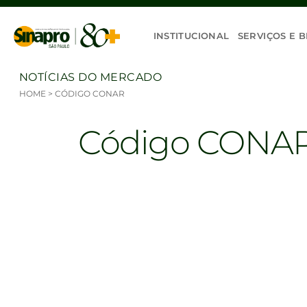
Ir para o conteúdo
INSTITUCIONAL
SERVIÇOS E B
NOTÍCIAS DO MERCADO
HOME
>
CÓDIGO CONAR
Código CONA