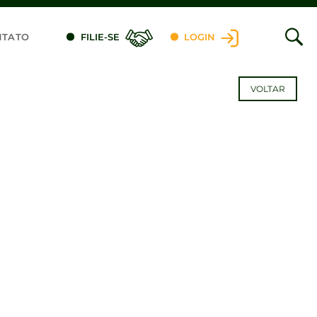
NTATO
FILIE-SE
LOGIN
VOLTAR
dIn
dIn