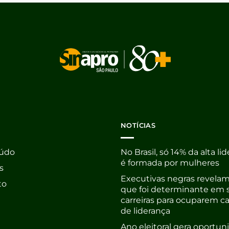
NOTÍCIAS
údo
No Brasil, só 14% da alta li
é formada por mulheres
s
Executivas negras revelam
to
que foi determinante em 
carreiras para ocuparem c
de liderança
Ano eleitoral gera oportu