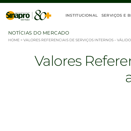
Ir para o conteúdo
INSTITUCIONAL
SERVIÇOS E B
NOTÍCIAS DO MERCADO
HOME
>
VALORES REFERENCIAIS DE SERVIÇOS INTERNOS – VÁLIDO
Valores Referen