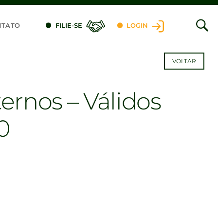
NTATO
FILIE-SE
LOGIN
VOLTAR
ternos – Válidos
0
dIn