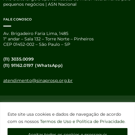
pequenos negócios | ASN Nacional
FALE CONOSCO
Av. Brigadeiro Faria Lima, 1485
1º andar – Sala 132 – Torre Norte – Pinheiros
CEP 01452-002 – São Paulo – SP
(11) 3035.0099
(11) 91162.0197 (WhatsApp)
atendimento@sinaprosp.org.br
Este site usa cookies e dados pessoais de acordo com os nossos
Este site usa cookies e dados de navegação de acordo
Termos de Uso e Política de Privacidade
.
com os nossos
Termos de Uso e Política de Privacidade
.
Configuração de Cookies
Aceitar todos os cookies e prosseguir