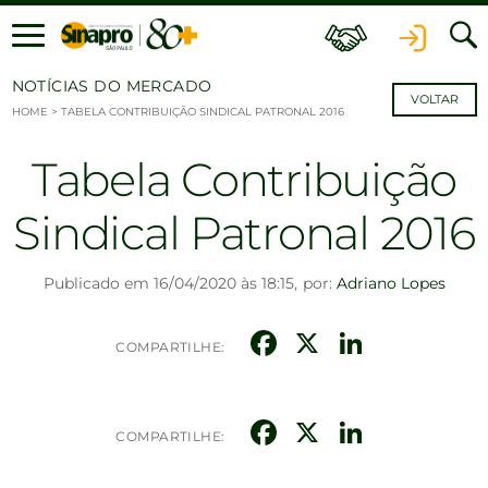
Ir para o conteúdo
NOTÍCIAS DO MERCADO
VOLTAR
HOME
>
TABELA CONTRIBUIÇÃO SINDICAL PATRONAL 2016
Tabela Contribuição
Sindical Patronal 2016
Publicado em 16/04/2020 às 18:15,
por:
Adriano Lopes
Facebook
X
Linked
COMPARTILHE:
Facebook
X
Linked
COMPARTILHE: