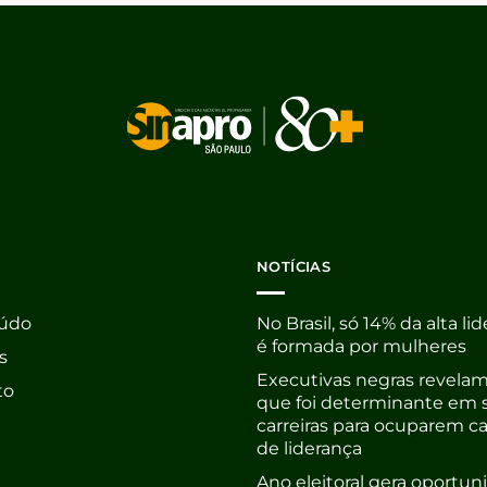
NOTÍCIAS
údo
No Brasil, só 14% da alta li
é formada por mulheres
s
Executivas negras revelam
to
que foi determinante em 
carreiras para ocuparem c
de liderança
Ano eleitoral gera oportu