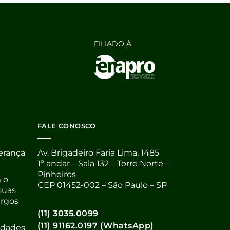
FILIADO À
FALE CONOSCO
derança
Av. Brigadeiro Faria Lima, 1485
1º andar – Sala 132 – Torre Norte –
Pinheiros
 o
CEP 01452-002 – São Paulo – SP
suas
argos
(11) 3035.0099
(11) 91162.0197 (WhatsApp)
nidades