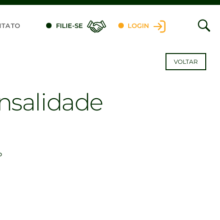
NTATO
FILIE-SE
LOGIN
VOLTAR
nsalidade
P
dIn