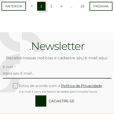
ANTERIOR
1
2
3
4
…
23
PRÓXIMA
Newsletter
Receba nossas notícias e cadastre seu e-mail aqui.
E-mail: *
Estou de acordo com a
Política de Privacidade
.
O e-mail é salvo em banco de dados para consulta futura.
CADASTRE-SE