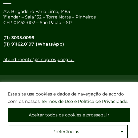
Av. Brigadeiro Faria Lima, 1485
1º andar – Sala 132 – Torre Norte – Pinheiros
CEP 01452-002 – São Paulo – SP
(11) 3035.0099
(11) 91162.0197 (WhatsApp)
atendimento@sinaprosp.org.br
Este site usa cookies e dados pessoais de acordo com os nossos
Termos de Uso e Política de Privacidade
.
Este site usa cookies e dados de navegação de acordo
Configuração de Cookies
com os nossos
Termos de Uso e Política de Privacidade
.
Aceitar todos os cookies e prosseguir
Sinapro-SP – Todos os Direitos Reservados
Preferências
DESENVOLVIMENTO: