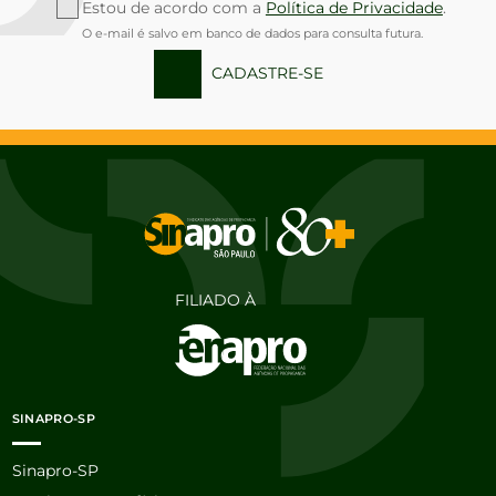
Estou de acordo com a
Política de Privacidade
.
O e-mail é salvo em banco de dados para consulta futura.
CADASTRE-SE
FILIADO À
SINAPRO-SP
Sinapro-SP