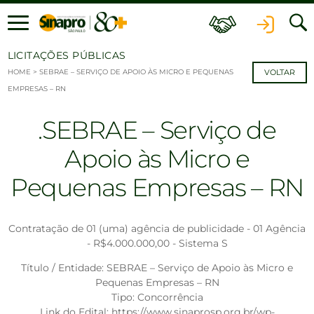
Ir para o conteúdo
LICITAÇÕES PÚBLICAS
HOME
>
SEBRAE – SERVIÇO DE APOIO ÀS MICRO E PEQUENAS
VOLTAR
EMPRESAS – RN
SEBRAE – Serviço de
Apoio às Micro e
Pequenas Empresas – RN
Contratação de 01 (uma) agência de publicidade - 01 Agência
- R$4.000.000,00 - Sistema S
Título / Entidade: SEBRAE – Serviço de Apoio às Micro e
Pequenas Empresas – RN
Tipo: Concorrência
Link do Edital:
https://www.sinaprosp.org.br/wp-