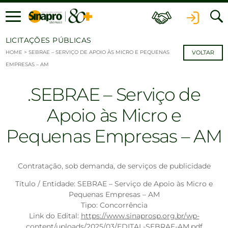
Ir para o conteúdo
LICITAÇÕES PÚBLICAS
HOME
>
SEBRAE – SERVIÇO DE APOIO ÀS MICRO E PEQUENAS
VOLTAR
EMPRESAS – AM
SEBRAE – Serviço de
Apoio às Micro e
Pequenas Empresas – AM
Contratação, sob demanda, de serviços de publicidade
Título / Entidade: SEBRAE – Serviço de Apoio às Micro e
Pequenas Empresas – AM
Tipo: Concorrência
Link do Edital:
https://www.sinaprosp.org.br/wp-
content/uploads/2025/03/EDITAL-SEBRAE-AM.pdf