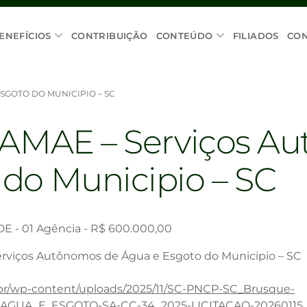
ENEFÍCIOS
CONTRIBUIÇÃO
CONTEÚDO
FILIADOS
CO
ESGOTO DO MUNICIPIO – SC
SAMAE – Serviços A
do Municipio – SC
- 01 Agência - R$ 600.000,00
Serviços Autônomos de Água e Esgoto do Municipio – SC
.br/wp-content/uploads/2025/11/SC-PNCP-SC_Brusque-
UA_E_ESGOTO-SA-CC-34_2025-LICITACAO-20260115_