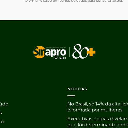
O e-mail é salvo em banco de dados para consulta futura.
NOTÍCIAS
údo
No Brasil, só 14% da alta li
é formada por mulheres
s
Executivas negras revelam
to
que foi determinante em 