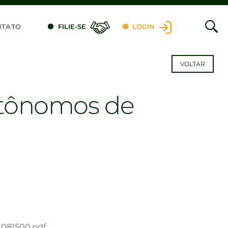
NTATO
FILIE-SE
LOGIN
VOLTAR
utônomos de
081500.pdf