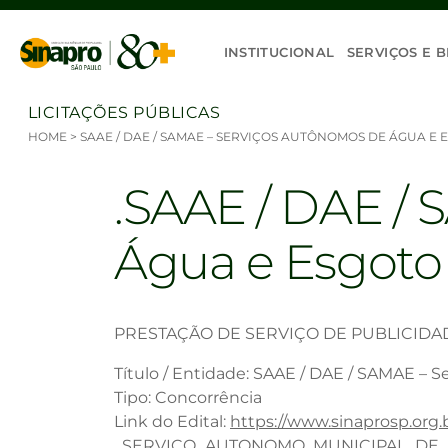
Ir para o conteúdo
INSTITUCIONAL
SERVIÇOS E B
LICITAÇÕES PÚBLICAS
HOME
>
SAAE / DAE / SAMAE – SERVIÇOS AUTÔNOMOS DE ÁGUA E 
SAAE / DAE / 
Água e Esgoto 
PRESTAÇÃO DE SERVIÇO DE PUBLICIDADE 
Título / Entidade: SAAE / DAE / SAMAE – 
Tipo: Concorrência
Link do Edital:
https://www.sinaprosp.org
_SERVICO_AUTONOMO_MUNICIPAL_DE_AG