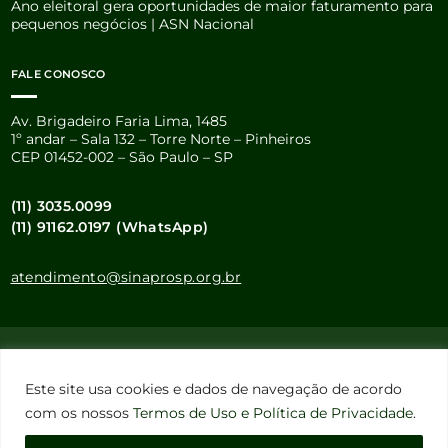
Ano eleitoral gera oportunidades de maior faturamento para
pequenos negócios | ASN Nacional
FALE CONOSCO
Av. Brigadeiro Faria Lima, 1485
1º andar – Sala 132 – Torre Norte – Pinheiros
CEP 01452-002 – São Paulo – SP
(11) 3035.0099
(11) 91162.0197 (WhatsApp)
atendimento@sinaprosp.org.br
Este site usa cookies e dados pessoais de acordo com os nossos
Termos de Uso e Política de Privacidade
.
Este site usa cookies e dados de navegação de acordo
Configuração de Cookies
com os nossos
Termos de Uso e Política de Privacidade
.