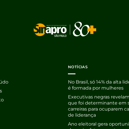
NOTÍCIAS
údo
No Brasil, só 14% da alta li
é formada por mulheres
s
Executivas negras revelam
to
que foi determinante em 
carreiras para ocuparem c
de liderança
Ano eleitoral gera oportu