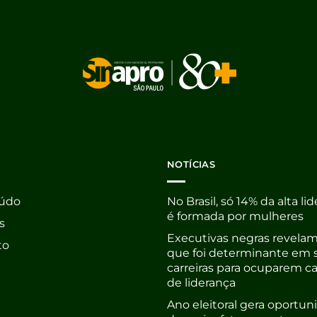
NOTÍCIAS
údo
No Brasil, só 14% da alta li
é formada por mulheres
s
Executivas negras revelam
to
que foi determinante em 
carreiras para ocuparem c
de liderança
Ano eleitoral gera oportu