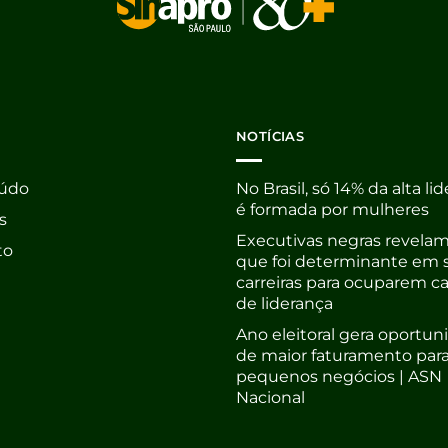
NOTÍCIAS
údo
No Brasil, só 14% da alta li
é formada por mulheres
s
Executivas negras revelam
to
que foi determinante em 
carreiras para ocuparem c
de liderança
Ano eleitoral gera oportu
de maior faturamento par
pequenos negócios | ASN
Nacional