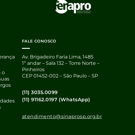
FALE CONOSCO
derança
Av. Brigadeiro Faria Lima, 1485
1º andar – Sala 132 – Torre Norte –
Pinheiros
 o
CEP 01452-002 – São Paulo – SP
suas
argos
(11) 3035.0099
(11) 91162.0197 (WhatsApp)
nidades
a
atendimento@sinaprosp.org.br