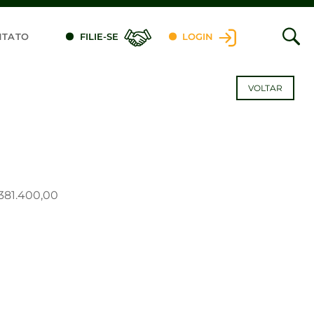
NTATO
FILIE-SE
LOGIN
VOLTAR
$381.400,00