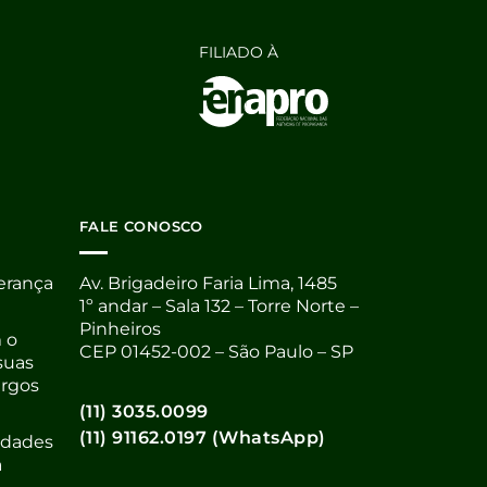
FILIADO À
FALE CONOSCO
derança
Av. Brigadeiro Faria Lima, 1485
1º andar – Sala 132 – Torre Norte –
Pinheiros
 o
CEP 01452-002 – São Paulo – SP
suas
argos
(11) 3035.0099
(11) 91162.0197 (WhatsApp)
nidades
a