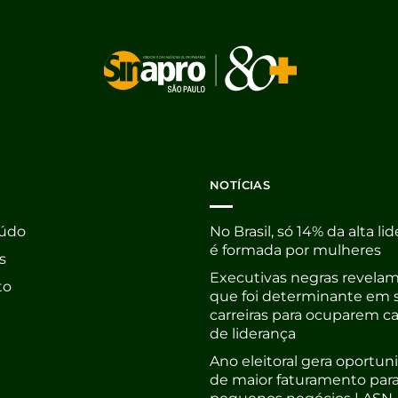
NOTÍCIAS
údo
No Brasil, só 14% da alta li
é formada por mulheres
s
Executivas negras revelam
to
que foi determinante em 
carreiras para ocuparem c
de liderança
Ano eleitoral gera oportu
de maior faturamento par