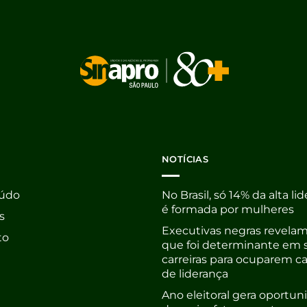
NOTÍCIAS
údo
No Brasil, só 14% da alta li
é formada por mulheres
s
Executivas negras revelam
to
que foi determinante em 
carreiras para ocuparem c
de liderança
Ano eleitoral gera oportu