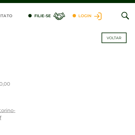
NTATO
FILIE-SE
LOGIN
VOLTAR
00,00
orino-
f