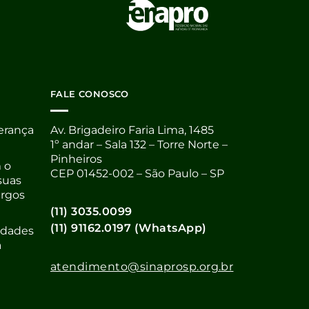
FALE CONOSCO
derança
Av. Brigadeiro Faria Lima, 1485
1º andar – Sala 132 – Torre Norte –
Pinheiros
 o
CEP 01452-002 – São Paulo – SP
suas
argos
(11) 3035.0099
(11) 91162.0197 (WhatsApp)
nidades
a
atendimento@sinaprosp.org.br