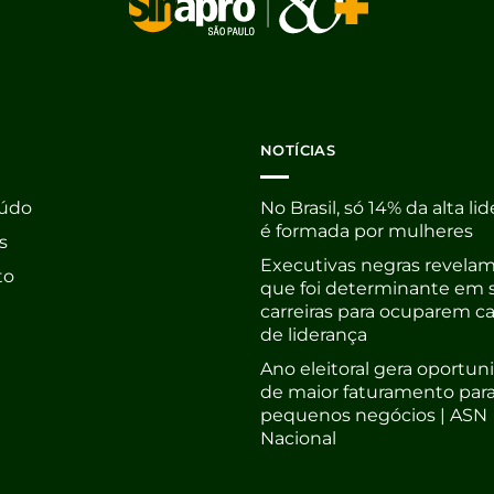
NOTÍCIAS
údo
No Brasil, só 14% da alta li
é formada por mulheres
s
Executivas negras revelam
to
que foi determinante em 
carreiras para ocuparem c
de liderança
Ano eleitoral gera oportu
de maior faturamento par
pequenos negócios | ASN
Nacional