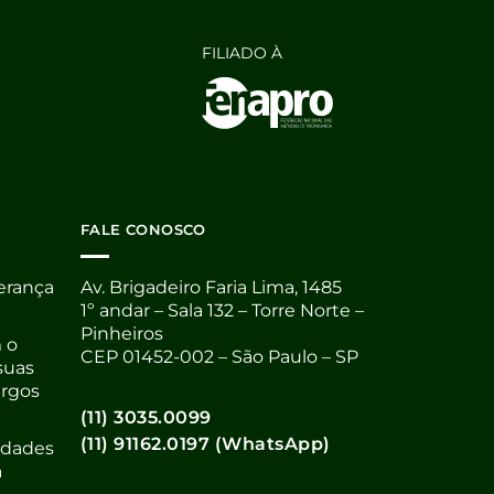
FILIADO À
FALE CONOSCO
derança
Av. Brigadeiro Faria Lima, 1485
1º andar – Sala 132 – Torre Norte –
Pinheiros
 o
CEP 01452-002 – São Paulo – SP
suas
argos
(11) 3035.0099
(11) 91162.0197 (WhatsApp)
nidades
a