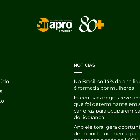
NOTÍCIAS
údo
No Brasil, só 14% da alta li
é formada por mulheres
s
Executivas negras revelam
to
que foi determinante em 
carreiras para ocuparem c
de liderança
Ano eleitoral gera oportu
de maior faturamento par