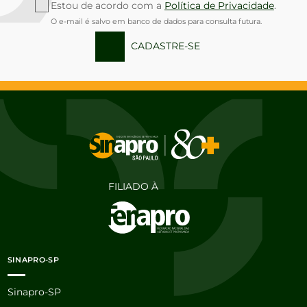
Estou de acordo com a
Política de Privacidade
.
O e-mail é salvo em banco de dados para consulta futura.
CADASTRE-SE
FILIADO À
SINAPRO-SP
Sinapro-SP