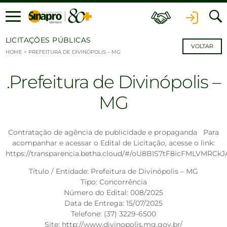
Ir para o conteúdo
LICITAÇÕES PÚBLICAS
VOLTAR
HOME
>
PREFEITURA DE DIVINÓPOLIS – MG
Prefeitura de Divinópolis –
MG
Contratação de agência de publicidade e propaganda Para
acompanhar e acessar o Edital de Licitação, acesse o link:
https://transparencia.betha.cloud/#/oU8BIS7tF8icFMLVMRCkJ
Título / Entidade: Prefeitura de Divinópolis – MG
Tipo: Concorrência
Número do Edital: 008/2025
Data de Entrega: 15/07/2025
Telefone: (37) 3229-6500
Site: http://www.divinopolis.mg.gov.br/