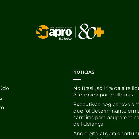
NOTÍCIAS
údo
No Brasil, só 14% da alta li
é formada por mulheres
s
Executivas negras revelam
to
que foi determinante em 
carreiras para ocuparem c
de liderança
Ano eleitoral gera oportu