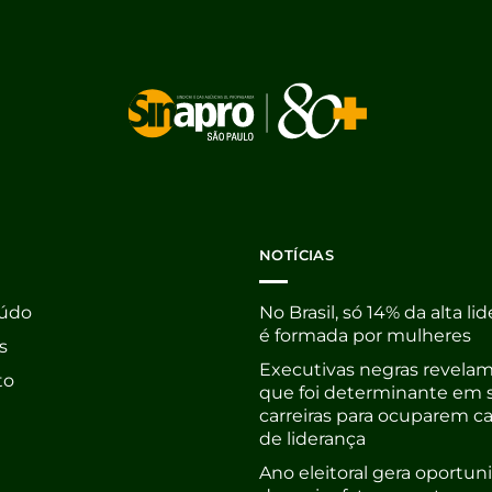
NOTÍCIAS
údo
No Brasil, só 14% da alta li
é formada por mulheres
s
Executivas negras revelam
to
que foi determinante em 
carreiras para ocuparem c
de liderança
Ano eleitoral gera oportu