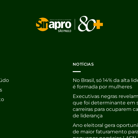
NOTÍCIAS
údo
No Brasil, só 14% da alta li
é formada por mulheres
s
Executivas negras revelam
to
que foi determinante em 
carreiras para ocuparem c
de liderança
Ano eleitoral gera oportu
de maior faturamento par