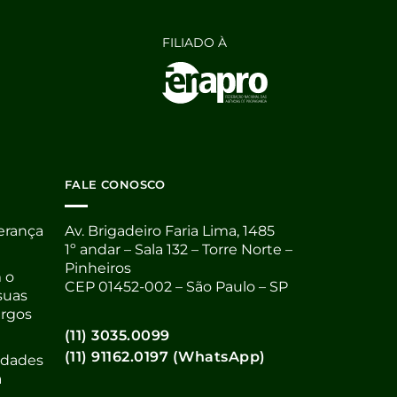
FILIADO À
FALE CONOSCO
derança
Av. Brigadeiro Faria Lima, 1485
1º andar – Sala 132 – Torre Norte –
Pinheiros
 o
CEP 01452-002 – São Paulo – SP
suas
argos
(11) 3035.0099
(11) 91162.0197 (WhatsApp)
nidades
a