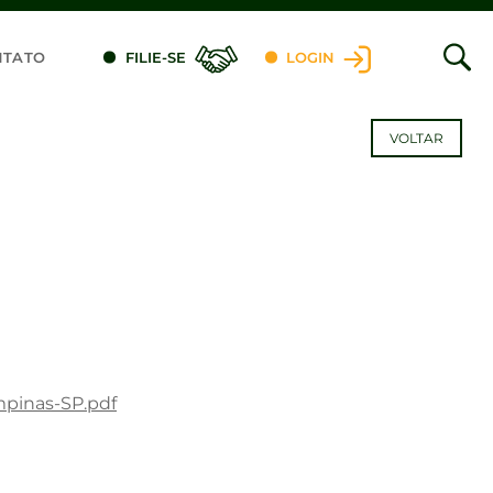
NTATO
FILIE-SE
LOGIN
VOLTAR
mpinas-SP.pdf