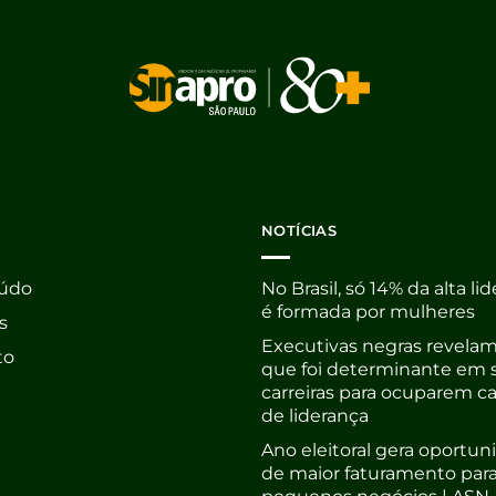
NOTÍCIAS
údo
No Brasil, só 14% da alta li
é formada por mulheres
s
Executivas negras revelam
to
que foi determinante em 
carreiras para ocuparem c
de liderança
Ano eleitoral gera oportu
de maior faturamento par