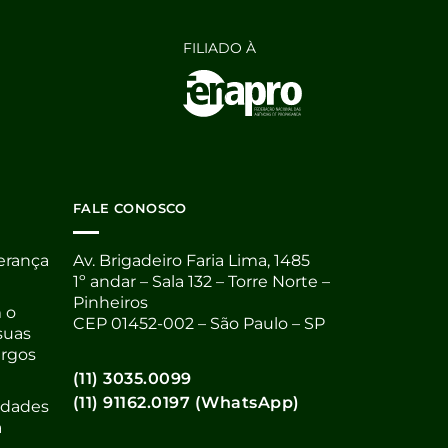
FILIADO À
FALE CONOSCO
derança
Av. Brigadeiro Faria Lima, 1485
1º andar – Sala 132 – Torre Norte –
Pinheiros
 o
CEP 01452-002 – São Paulo – SP
suas
argos
(11) 3035.0099
(11) 91162.0197 (WhatsApp)
nidades
a