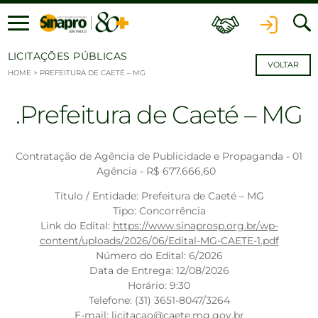
Ir para o conteúdo
LICITAÇÕES PÚBLICAS
VOLTAR
HOME
>
PREFEITURA DE CAETÉ – MG
Prefeitura de Caeté – MG
Contratação de Agência de Publicidade e Propaganda - 01
Agência - R$ 677.666,60
Título / Entidade: Prefeitura de Caeté – MG
Tipo: Concorrência
Link do Edital:
https://www.sinaprosp.org.br/wp-
content/uploads/2026/06/Edital-MG-CAETE-1.pdf
Número do Edital: 6/2026
Data de Entrega: 12/08/2026
Horário: 9:30
Telefone: (31) 3651-8047/3264
E-mail: licitacao@caete.mg.gov.br