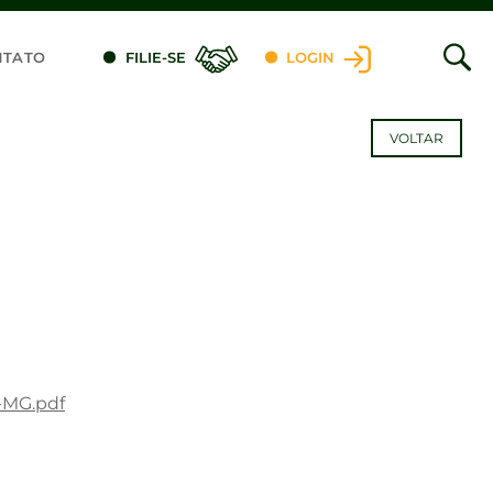
NTATO
FILIE-SE
LOGIN
VOLTAR
-MG.pdf