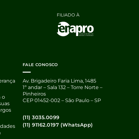
FILIADO À
FALE CONOSCO
derança
Av. Brigadeiro Faria Lima, 1485
1º andar – Sala 132 – Torre Norte –
Pinheiros
 o
CEP 01452-002 – São Paulo – SP
suas
argos
(11) 3035.0099
(11) 91162.0197 (WhatsApp)
nidades
a