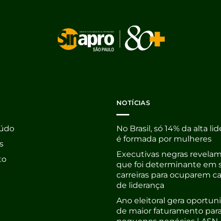
NOTÍCIAS
údo
No Brasil, só 14% da alta li
é formada por mulheres
s
Executivas negras revelam
to
que foi determinante em 
carreiras para ocuparem c
de liderança
Ano eleitoral gera oportu
de maior faturamento par