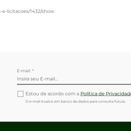
s-e-licitacoes/1432/show
E-mail: *
Estou de acordo com a
Política de Privacidad
O e-mail é salvo em banco de dados para consulta futura.