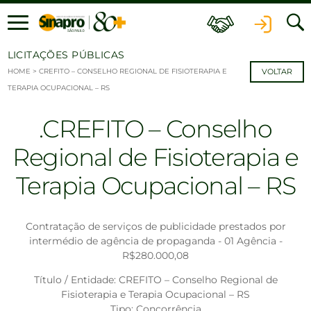
Ir para o conteúdo
LICITAÇÕES PÚBLICAS
HOME
>
CREFITO – CONSELHO REGIONAL DE FISIOTERAPIA E
VOLTAR
TERAPIA OCUPACIONAL – RS
CREFITO – Conselho
Regional de Fisioterapia e
Terapia Ocupacional – RS
Contratação de serviços de publicidade prestados por
intermédio de agência de propaganda - 01 Agência -
R$280.000,08
Título / Entidade: CREFITO – Conselho Regional de
Fisioterapia e Terapia Ocupacional – RS
Tipo: Concorrência