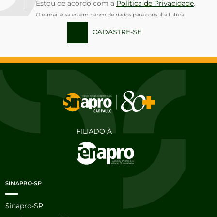
Estou de acordo com a
Política de Privacidade
.
O e-mail é salvo em banco de dados para consulta futura.
CADASTRE-SE
FILIADO À
SINAPRO-SP
Sinapro-SP