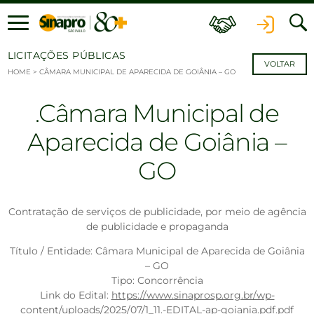
Ir para o conteúdo
LICITAÇÕES PÚBLICAS
VOLTAR
HOME
>
CÂMARA MUNICIPAL DE APARECIDA DE GOIÂNIA – GO
Câmara Municipal de
Aparecida de Goiânia –
GO
Contratação de serviços de publicidade, por meio de agência
de publicidade e propaganda
Título / Entidade: Câmara Municipal de Aparecida de Goiânia
– GO
Tipo: Concorrência
Link do Edital:
https://www.sinaprosp.org.br/wp-
content/uploads/2025/07/1_11.-EDITAL-ap-goiania.pdf.pdf