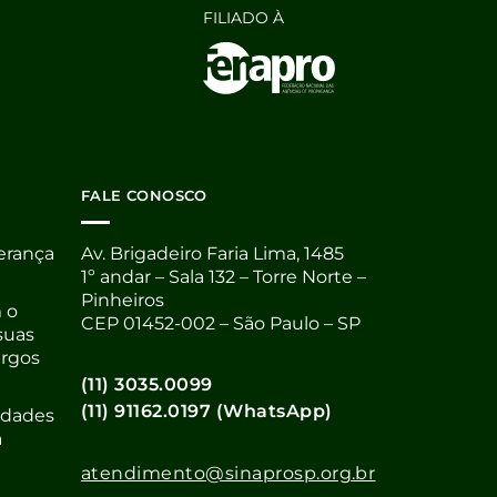
FILIADO À
FALE CONOSCO
derança
Av. Brigadeiro Faria Lima, 1485
1º andar – Sala 132 – Torre Norte –
Pinheiros
 o
CEP 01452-002 – São Paulo – SP
suas
argos
(11) 3035.0099
(11) 91162.0197 (WhatsApp)
nidades
a
atendimento@sinaprosp.org.br