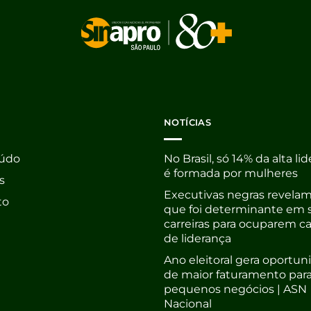
NOTÍCIAS
údo
No Brasil, só 14% da alta li
é formada por mulheres
s
Executivas negras revelam
to
que foi determinante em 
carreiras para ocuparem c
de liderança
Ano eleitoral gera oportu
de maior faturamento par
pequenos negócios | ASN
Nacional