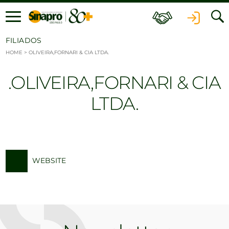
Ir para o conteúdo
FILIADOS
HOME
>
OLIVEIRA,FORNARI & CIA LTDA.
OLIVEIRA,FORNARI & CIA
LTDA.
WEBSITE