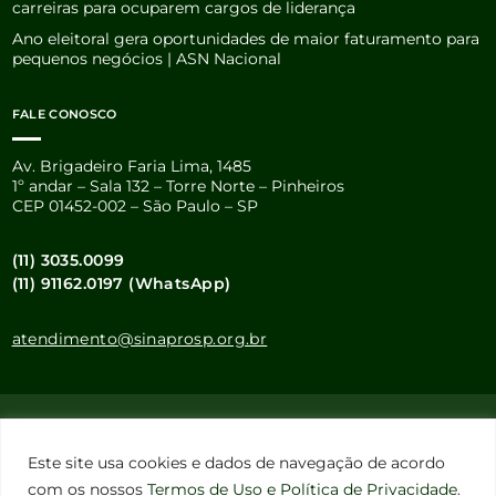
carreiras para ocuparem cargos de liderança
Ano eleitoral gera oportunidades de maior faturamento para
pequenos negócios | ASN Nacional
FALE CONOSCO
Av. Brigadeiro Faria Lima, 1485
1º andar – Sala 132 – Torre Norte – Pinheiros
CEP 01452-002 – São Paulo – SP
(11) 3035.0099
(11) 91162.0197 (WhatsApp)
atendimento@sinaprosp.org.br
Este site usa cookies e dados pessoais de acordo com os nossos
Termos de Uso e Política de Privacidade
.
Este site usa cookies e dados de navegação de acordo
Configuração de Cookies
com os nossos
Termos de Uso e Política de Privacidade
.