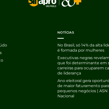
NOTÍCIAS
údo
No Brasil, só 14% da alta li
é formada por mulheres
s
Executivas negras revelam
to
que foi determinante em 
carreiras para ocuparem c
de liderança
Ano eleitoral gera oportu
de maior faturamento par
pequenos negócios | ASN
Nacional