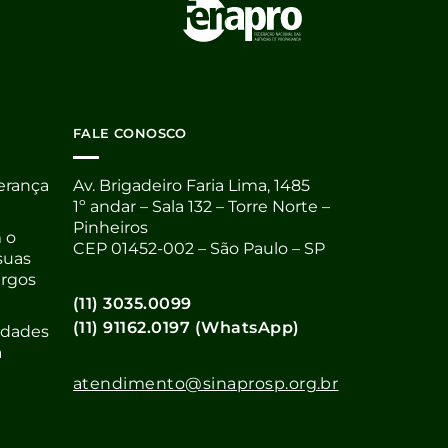
FALE CONOSCO
derança
Av. Brigadeiro Faria Lima, 1485
1º andar – Sala 132 – Torre Norte –
Pinheiros
 o
CEP 01452-002 – São Paulo – SP
suas
argos
(11) 3035.0099
(11) 91162.0197 (WhatsApp)
nidades
a
atendimento@sinaprosp.org.br