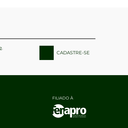
e
.
CADASTRE-SE
FILIADO À