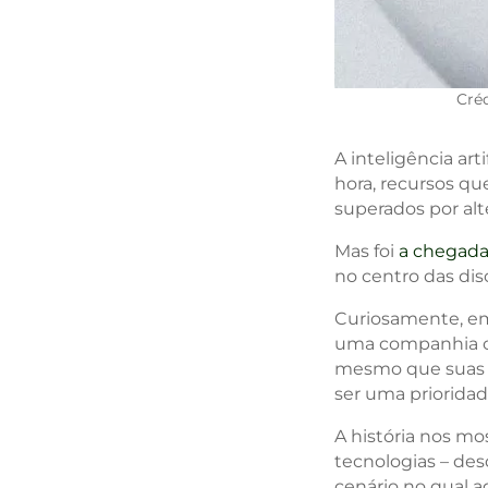
Cré
A inteligência art
hora, recursos q
superados por alt
Mas foi
a chegada
no centro das dis
Curiosamente, e
uma companhia c
mesmo que suas p
ser uma priorida
A história nos mo
tecnologias – des
cenário no qual a