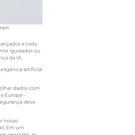
ages
 lançados a toda
nte igualados ou
nça da IA.
igência artificial
ilhar dados com
a Europa –
segurança deve
ar novas
ail. Em um
s sensíveis, as