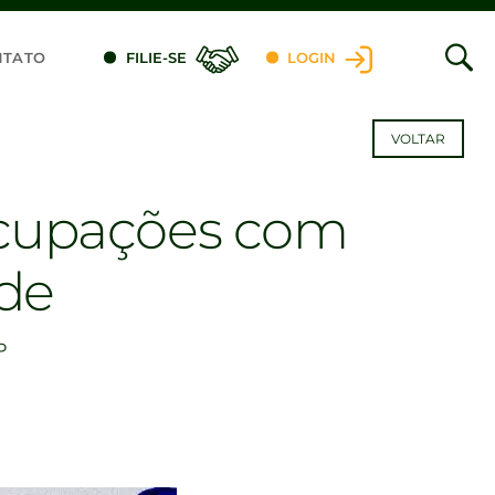
NTATO
FILIE-SE
LOGIN
VOLTAR
eocupações com
ade
P
dIn