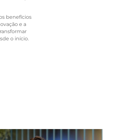
 os benefícios
ovação e a
transformar
de o início.
dIn