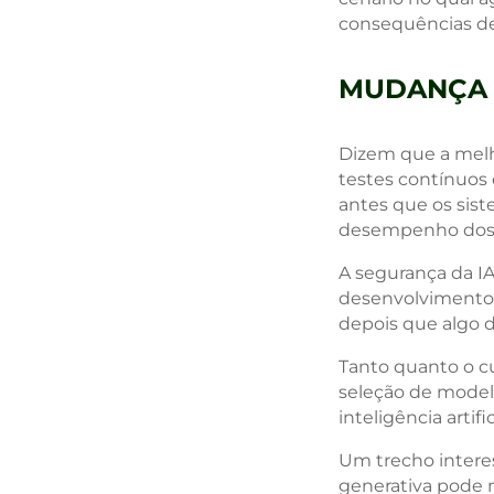
consequências d
MUDANÇA 
Dizem que a melho
testes contínuos 
antes que os sis
desempenho dos
A segurança da IA
desenvolvimento 
depois que algo d
Tanto quanto o cu
seleção de modelo
inteligência artif
Um trecho interess
generativa pode m