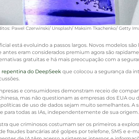
ditos: Pawel Czerwinski/ Unsplash/ Maksim Tkachenko/ Getty Im
ificial está evoluindo a passos largos. Novos modelos são
ue antes eram considerados premium agora são rapidame
ernativas gratuitas e há mais preocupação com a segura
 repentina do DeepSeek
que colocou a segurança da intel
cussões.
mpresas e consumidores demonstram receio de compart
hinesa, mas não questionam as empresas dos EUA ou d
olíticas de uso de dados sejam muito semelhantes. A 
de para todas as IAs, independentemente de sua origem.
stra que criminosos costumam ser os primeiros a explor
de fraudes bancárias até golpes por telefone, SMS e e-m
gentes de IA têm acesso a sistemas internos e informaçõe