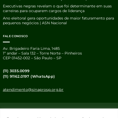
Executivas negras revelam o que foi determinante em suas
carreiras para ocuparem cargos de liderança
Ano eleitoral gera oportunidades de maior faturamento para
pequenos negócios | ASN Nacional
FALE CONOSCO
Av. Brigadeiro Faria Lima, 1485
1º andar – Sala 132 – Torre Norte – Pinheiros
CEP 01452-002 – São Paulo – SP
(11) 3035.0099
(11) 91162.0197 (WhatsApp)
atendimento@sinaprosp.org.br
Este site usa cookies e dados pessoais de acordo com os nossos