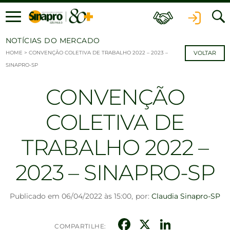
Ir para o conteúdo
NOTÍCIAS DO MERCADO
HOME
>
CONVENÇÃO COLETIVA DE TRABALHO 2022 – 2023 –
VOLTAR
SINAPRO-SP
CONVENÇÃO
COLETIVA DE
TRABALHO 2022 –
2023 – SINAPRO-SP
Publicado em 06/04/2022 às 15:00,
por:
Claudia Sinapro-SP
Facebook
X
Linked
COMPARTILHE: