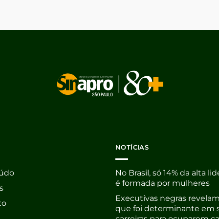
NOTÍCIAS
údo
No Brasil, só 14% da alta li
é formada por mulheres
s
Executivas negras revelam
to
que foi determinante em 
carreiras para ocuparem c