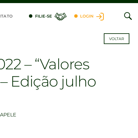
NTATO
FILIE-SE
LOGIN
VOLTAR
22 – “Valores
 – Edição julho
RAPELE
dIn