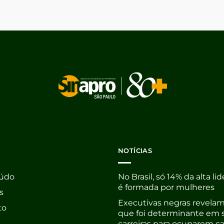
NOTÍCIAS
údo
No Brasil, só 14% da alta li
é formada por mulheres
s
Executivas negras revelam
to
que foi determinante em 
carreiras para ocuparem c