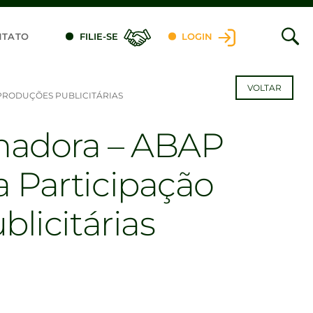
NTATO
FILIE-SE
LOGIN
VOLTAR
PRODUÇÕES PUBLICITÁRIAS
madora – ABAP
a Participação
licitárias
dIn