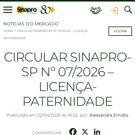
Ir para o conteúdo
NOTÍCIAS DO MERCADO
HOME
>
CIRCULAR SINAPRO-SP Nº 07/2026 – LICENÇA-
VOLTAR
PATERNIDADE
CIRCULAR SINAPRO-
SP Nº 07/2026 –
LICENÇA-
PATERNIDADE
Publicado em 02/04/2026 às 16:52,
por:
Alessandra Emidio
Facebook
X
Linked
COMPARTILHE: