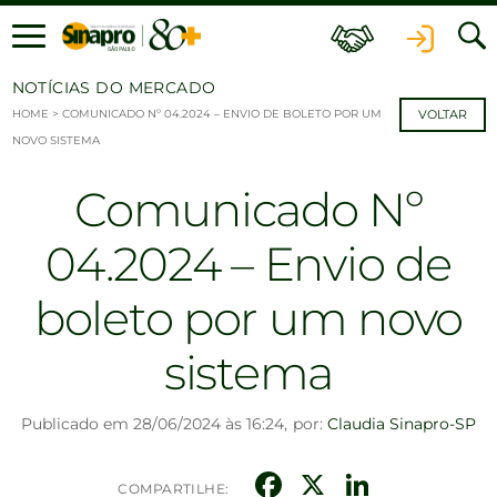
Ir para o conteúdo
NOTÍCIAS DO MERCADO
HOME
>
COMUNICADO Nº 04.2024 – ENVIO DE BOLETO POR UM
VOLTAR
NOVO SISTEMA
Comunicado Nº
04.2024 – Envio de
boleto por um novo
sistema
Publicado em 28/06/2024 às 16:24,
por:
Claudia Sinapro-SP
Facebook
X
Linked
COMPARTILHE: