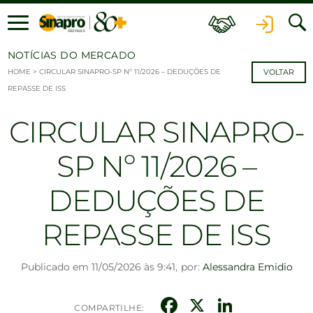
Ir para o conteúdo
NOTÍCIAS DO MERCADO
HOME
>
CIRCULAR SINAPRO-SP Nº 11/2026 – DEDUÇÕES DE
VOLTAR
REPASSE DE ISS
CIRCULAR SINAPRO-
SP Nº 11/2026 –
DEDUÇÕES DE
REPASSE DE ISS
Publicado em 11/05/2026 às 9:41,
por:
Alessandra Emidio
Facebook
X
Linked
COMPARTILHE: