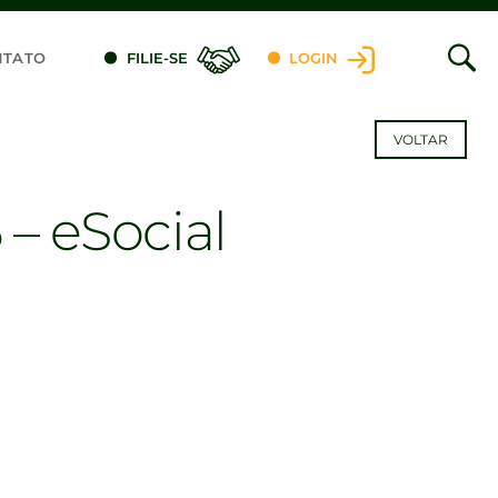
NTATO
FILIE-SE
LOGIN
VOLTAR
 – eSocial
dIn