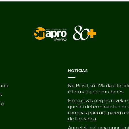
NOTÍCIAS
údo
No Brasil, só 14% da alta li
é formada por mulheres
s
Executivas negras revelam
to
que foi determinante em 
carreiras para ocuparem c
de liderança
Ano eleitoral gera oportu