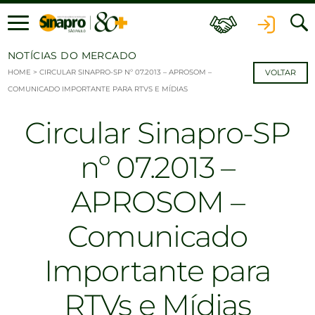
Ir para o conteúdo
NOTÍCIAS DO MERCADO
HOME
>
CIRCULAR SINAPRO-SP Nº 07.2013 – APROSOM –
VOLTAR
COMUNICADO IMPORTANTE PARA RTVS E MÍDIAS
Circular Sinapro-SP
nº 07.2013 –
APROSOM –
Comunicado
Importante para
RTVs e Mídias