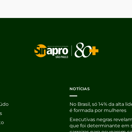
NOTÍCIAS
údo
No Brasil, só 14% da alta li
é formada por mulheres
s
Executivas negras revelam
to
que foi determinante em 
carreiras para ocuparem c