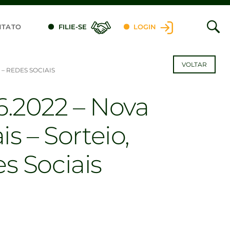
NTATO
FILIE-SE
LOGIN
VOLTAR
– REDES SOCIAIS
6.2022 – Nova
s – Sorteio,
s Sociais
dIn