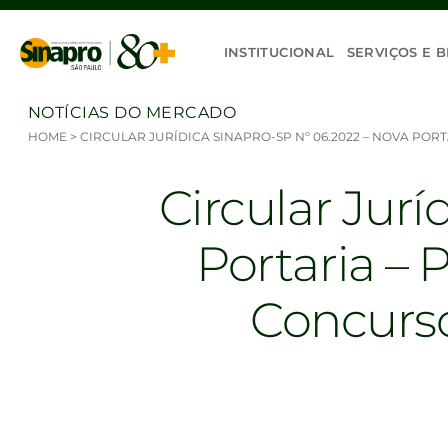
Ir para o conteúdo
INSTITUCIONAL
SERVIÇOS E B
NOTÍCIAS DO MERCADO
HOME
>
CIRCULAR JURÍDICA SINAPRO-SP Nº 06.2022 – NOVA POR
Circular Jur
Portaria – 
Concurso