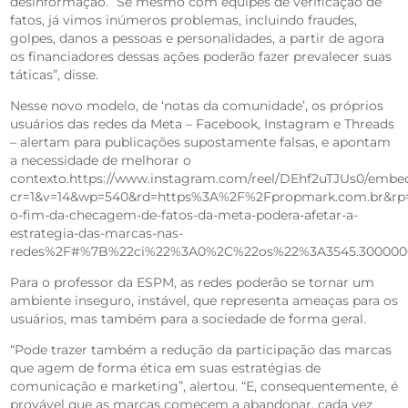
desinformação. “Se mesmo com equipes de verificação de
fatos, já vimos inúmeros problemas, incluindo fraudes,
golpes, danos a pessoas e personalidades, a partir de agora
os financiadores dessas ações poderão fazer prevalecer suas
táticas”, disse.
Nesse novo modelo, de ‘notas da comunidade’, os próprios
usuários das redes da Meta – Facebook, Instagram e Threads
– alertam para publicações supostamente falsas, e apontam
a necessidade de melhorar o
contexto.https://www.instagram.com/reel/DEhf2uTJUs0/embed
cr=1&v=14&wp=540&rd=https%3A%2F%2Fpropmark.com.br&r
o-fim-da-checagem-de-fatos-da-meta-podera-afetar-a-
estrategia-das-marcas-nas-
redes%2F#%7B%22ci%22%3A0%2C%22os%22%3A3545.3000000
Para o professor da ESPM, as redes poderão se tornar um
ambiente inseguro, instável, que representa ameaças para os
usuários, mas também para a sociedade de forma geral.
“Pode trazer também a redução da participação das marcas
que agem de forma ética em suas estratégias de
comunicação e marketing”, alertou. “E, consequentemente, é
provável que as marcas comecem a abandonar, cada vez