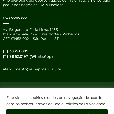
Ano eleitoral gera oportunidades de maior faturamento para
pequenos negócios | ASN Nacional
FALE CONOSCO
Av. Brigadeiro Faria Lima, 1485
1º andar – Sala 132 – Torre Norte – Pinheiros
CEP 01452-002 – São Paulo – SP
(11) 3035.0099
(11) 91162.0197 (WhatsApp)
atendimento@sinaprosp.org.br
Este site usa cookies e dados pessoais de acordo com os nossos
Termos de Uso e Política de Privacidade
.
Este site usa cookies e dados de navegação de acordo
Configuração de Cookies
com os nossos
Termos de Uso e Política de Privacidade
.