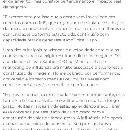
engajamento, mas constrói pertencimento e impacto real
de negócio.”
“É exatamente por isso que a gente vem investindo em
modelos como o MIS, que organizam e escalam essa lógica
de micro e nano creators, conectando marcas a milhares de
comunidades de forma estruturada, contínua e com
capacidade real de gerar resultado”, cita Bispo.
Uma das principais mudanças é a velocidade com que as
marcas passaram a exigir resultado direto de negócio. De
acordo com Flavio Santos, CEO da MField, antes, o
marketing de influência era muito associado a awareness e
construção de imagem. Hoje é cobrado por performance,
conversão e impacto mensurável, muitas vezes com
métricas próximas às de mídia de performance.
“Esse avanço mostra um amadurecimento importante, mas
também traz um desafio: o equilíbrio entre curto e longo
prazo. Muitas marcas ainda estão aprendendo a equilibrar
essa cobrança por resultado de curto prazo com a
construção de valor de longo prazo. A influência não opera
apenas como mídia de conversão. Seu principal ativo
continua sendo a confiança e a relação construída entre