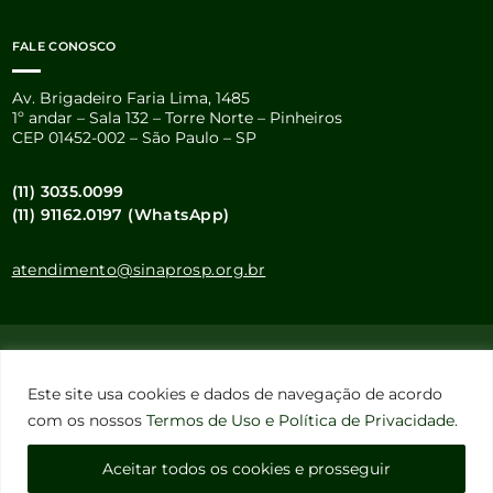
FALE CONOSCO
Av. Brigadeiro Faria Lima, 1485
1º andar – Sala 132 – Torre Norte – Pinheiros
CEP 01452-002 – São Paulo – SP
(11) 3035.0099
(11) 91162.0197 (WhatsApp)
atendimento@sinaprosp.org.br
Este site usa cookies e dados pessoais de acordo com os nossos
Termos de Uso e Política de Privacidade
.
Este site usa cookies e dados de navegação de acordo
Configuração de Cookies
com os nossos
Termos de Uso e Política de Privacidade
.
Aceitar todos os cookies e prosseguir
Sinapro-SP – Todos os Direitos Reservados