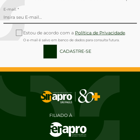
E-mail: *
Estou de acordo com a
Política de Privacidade
.
O e-mail é salvo em banco de dados para consulta futura.
CADASTRE-SE
FILIADO À